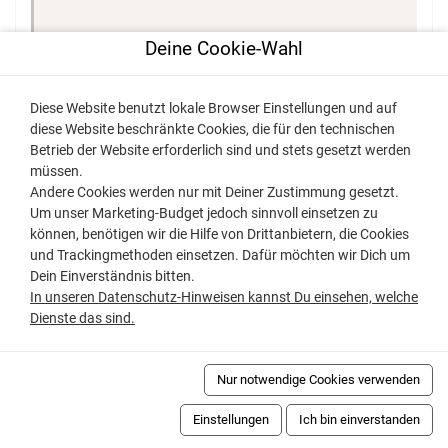
Paar mit Hund
Deine Cookie-Wahl
Moderne, sehr saubere, wunderschöne Ferienwohnung,
Diese Website benutzt lokale Browser Einstellungen und auf
Altstadt fussläufig in 5 Minuten zu erreichen. Wir sind
diese Website beschränkte Cookies, die für den technischen
begeistert und sicher nicht das letzte Mal dort
Betrieb der Website erforderlich sind und stets gesetzt werden
gewesen!
müssen.
Andere Cookies werden nur mit Deiner Zustimmung gesetzt.
Paar mit Hund
Um unser Marketing-Budget jedoch sinnvoll einsetzen zu
können, benötigen wir die Hilfe von Drittanbietern, die Cookies
und Trackingmethoden einsetzen. Dafür möchten wir Dich um
Dein Einverständnis bitten.
Christel
aus Niestetal
Mai 2023
In unseren Datenschutz-Hinweisen kannst Du einsehen, welche
Dienste das sind.
Lage
Ausstattung
Gesamteindruck
Nur notwendige Cookies verwenden
Einstellungen
Ich bin einverstanden
Wolfgang
aus Alzey
April 2023