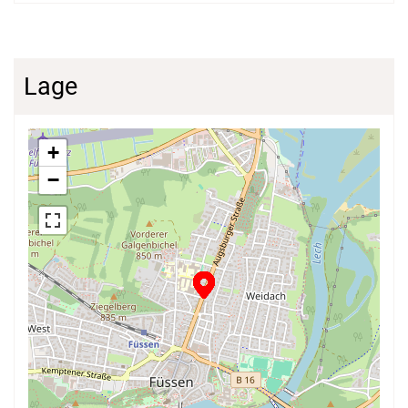
Lage
+
−