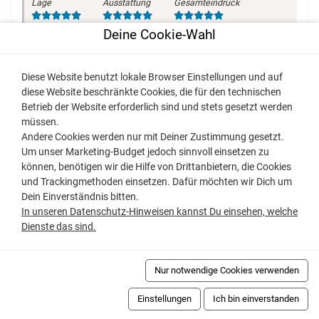
Lage
Ausstattung
Gesamteindruck
Deine Cookie-Wahl
Freunde
Diese Website benutzt lokale Browser Einstellungen und auf
diese Website beschränkte Cookies, die für den technischen
Diese Wohnung ist hochwertig ausgestattet,es fehlt an
Betrieb der Website erforderlich sind und stets gesetzt werden
Nichts. Die Betten sind sehr Bequem.
müssen.
Andere Cookies werden nur mit Deiner Zustimmung gesetzt.
Kommen gerne wieder
Um unser Marketing-Budget jedoch sinnvoll einsetzen zu
können, benötigen wir die Hilfe von Drittanbietern, die Cookies
Freunde
und Trackingmethoden einsetzen. Dafür möchten wir Dich um
Dein Einverständnis bitten.
In unseren Datenschutz-Hinweisen kannst Du einsehen, welche
Dienste das sind.
Simone
aus Ettlingen
April 2023
Lage
Ausstattung
Gesamteindruck
Nur notwendige Cookies verwenden
Einstellungen
Ich bin einverstanden
Familie