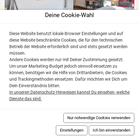
Deine Cookie-Wahl
Diese Website benutzt lokale Browser Einstellungen und auf
diese Website beschränkte Cookies, die für den technischen
Betrieb der Website erforderlich sind und stets gesetzt werden
Landhaus Schlossblick Ferienwohnung Bungalow
müssen.
Ferienwohnungen in Füssen
Andere Cookies werden nur mit Deiner Zustimmung gesetzt.
Ferienwohnung
Um unser Marketing-Budget jedoch sinnvoll einsetzen zu
können, benötigen wir die Hilfe von Drittanbietern, die Cookies
2
2
40m
und Trackingmethoden einsetzen. Dafür möchten wir Dich um
Dein Einverständnis bitten.
4.9/5 -
22
Bewertungen
Details
In unseren Datenschutz-Hinweisen kannst Du einsehen, welche
Dienste das sind.
Nur notwendige Cookies verwenden
ZULETZT ANGESEHEN
Einstellungen
Ich bin einverstanden