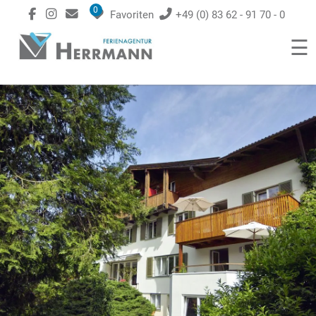
0
Favoriten
+49 (0) 83 62 - 91 70 - 0
☰