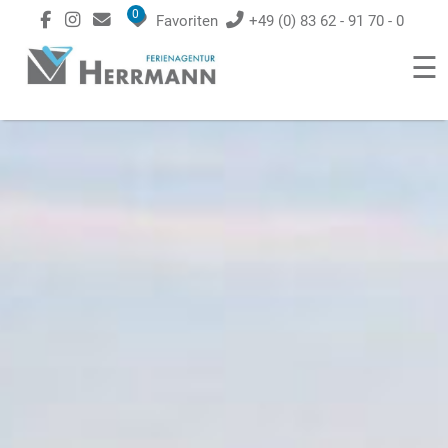
0
Favoriten
+49 (0) 83 62 - 91 70 - 0
☰