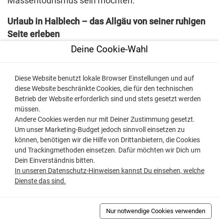
Massentourismus sein möchten.
Urlaub in Halblech – das Allgäu von seiner ruhigen
Seite erleben
Zwischen Wiesen, Wäldern und Bergen gelegen, ist
Deine Cookie-Wahl
Halblech der perfekte Ausgangspunkt für
Wanderungen, Rad- und Bergtouren
, zum Beispiel
Diese Website benutzt lokale Browser Einstellungen und auf
auf den
Buchenberg
, zum
Kenzenwasserfall
oder in
diese Website beschränkte Cookies, die für den technischen
den
Nationalpark Ammergebirge
. Auch im Winter
Betrieb der Website erforderlich sind und stets gesetzt werden
müssen.
bietet Halblech ideale Bedingungen zum Langlaufen,
Andere Cookies werden nur mit Deiner Zustimmung gesetzt.
Winterwandern und Rodeln.
Um unser Marketing-Budget jedoch sinnvoll einsetzen zu
können, benötigen wir die Hilfe von Drittanbietern, die Cookies
Der Ortsteil
Buching
ist zudem mit der
und Trackingmethoden einsetzen. Dafür möchten wir Dich um
Buchenbergbahn
erschlossen – oben erwarten Sie
Dein Einverständnis bitten.
traumhafte Ausblicke und ein gemütliches
In unseren Datenschutz-Hinweisen kannst Du einsehen, welche
Dienste das sind.
Bergrestaurant.
Highlights rund um Halblech:
Nur notwendige Cookies verwenden
• Buchenbergbahn mit Panorama- &