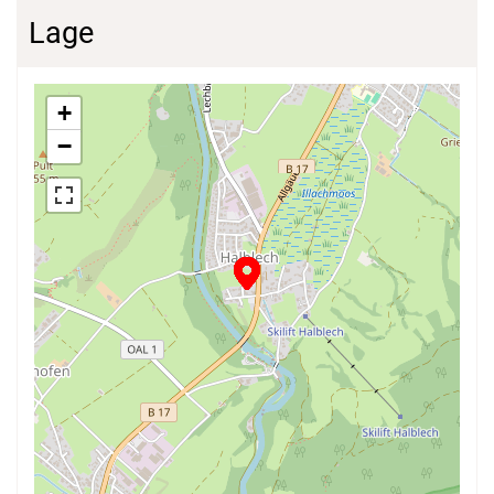
Lage
+
−