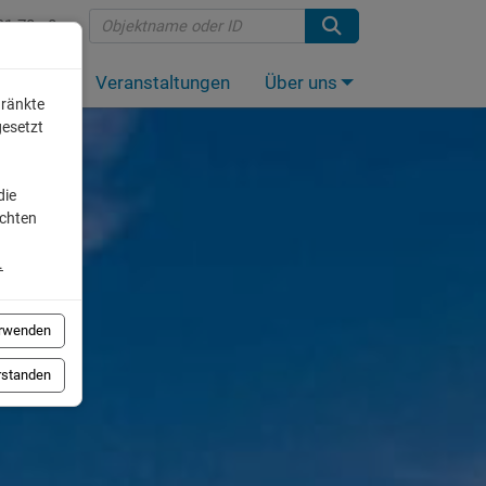
91 70 - 0
anlagen
Veranstaltungen
Über uns
hränkte
gesetzt
die
öchten
.
erwenden
erstanden