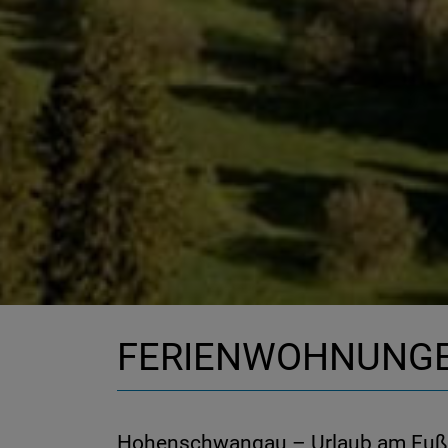
FERIENWOHNUNG
Hohenschwangau – Urlaub am Fuß 