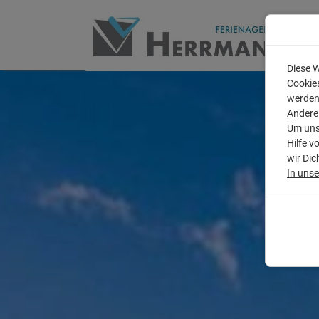
Diese W
Cookies
werden
Andere
Um unse
Hilfe v
wir Dic
In uns