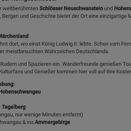
der weltberühmten
Schlösser Neuschwanstein
und
Hohen
Bergen und Geschichte bietet der Ort eine einzigartige 
Märchenland
 dort, wo einst König Ludwig II. lebte. Schon vom Fens
er meistbesuchten Wahrzeichen Deutschlands.
n, Rudern und Spazieren ein. Wanderfreunde genießen To
 Kulturfans und Genießer kommen hier voll auf ihre Koste
ebung:
s Hohenschwangau
m
Tegelberg
ngau, nur wenige Minuten entfernt)
chwangau & ins
Ammergebirge