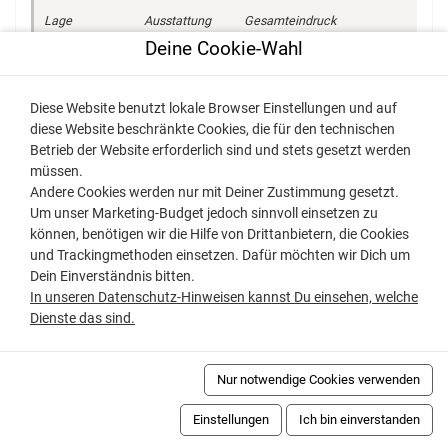
Lage
Ausstattung
Gesamteindruck
Deine Cookie-Wahl
Paar
Diese Website benutzt lokale Browser Einstellungen und auf
diese Website beschränkte Cookies, die für den technischen
Paar
Betrieb der Website erforderlich sind und stets gesetzt werden
müssen.
Andere Cookies werden nur mit Deiner Zustimmung gesetzt.
Um unser Marketing-Budget jedoch sinnvoll einsetzen zu
können, benötigen wir die Hilfe von Drittanbietern, die Cookies
Karsten
aus Rosswein
Februar 2023
und Trackingmethoden einsetzen. Dafür möchten wir Dich um
Lage
Ausstattung
Gesamteindruck
Dein Einverständnis bitten.
In unseren Datenschutz-Hinweisen kannst Du einsehen, welche
Dienste das sind.
Nur notwendige Cookies verwenden
Ann-Katrin
aus Elmshorn
Januar 2023
Einstellungen
Ich bin einverstanden
Lage
Ausstattung
Gesamteindruck