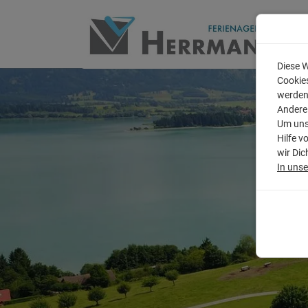
Diese W
Cookies
werden
Andere
Um unse
Hilfe v
wir Dic
In uns