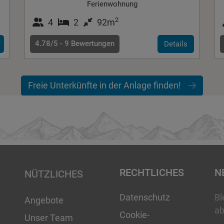
Ferienwohnung
2
4
2
92m
4.78/5 -
9
Bewertungen
Details
Freie Unterkünfte in der Anlage finden!
RECHTLICHES
N
NÜTZLICHES
Datenschutz
Bl
Angebote
ab
Cookie-
Unser Team