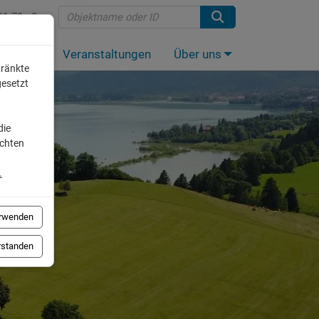
91 70 - 0
anlagen
Veranstaltungen
Über uns
hränkte
gesetzt
die
öchten
.
erwenden
erstanden