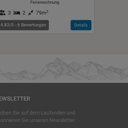
Ferienwohnung
2
3
2
79m
4.83/5 -
6
Bewertungen
Details
EWSLETTER
eiben Sie auf dem Laufenden und
onnieren Sie unseren Newsletter.