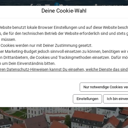
0
Favoriten
+49 (0) 83 62 - 
Deine Cookie-Wahl
Ferienwohnungen
Ferienregionen
Ferien
ebsite benutzt lokale Browser Einstellungen und auf diese Website besc
, die für den technischen Betrieb der Website erforderlich sind und stets 
 müssen.
 Cookies werden nur mit Deiner Zustimmung gesetzt.
r Marketing-Budget jedoch sinnvoll einsetzen zu können, benötigen wir 
on Drittanbietern, die Cookies und Trackingmethoden einsetzen. Dafür m
h um Dein Einverständnis bitten.
eren Datenschutz-Hinweisen kannst Du einsehen, welche Dienste das sind
Nur notwendige Cookies v
Einstellungen
Ich bin einv