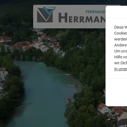
Diese W
Cookies
werden
Andere
Um unse
Hilfe v
wir Dic
In uns